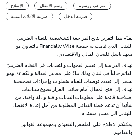
ضرائب ورسوم
رسم الانتقال
الإصلاح
ضريبة الدخل
ضريبة الأملاك المبنية
يقدّم هذا التقرير نتائج المراجعة التشخيصية للنظام الضريبي
اللبناني الذي قامت به جمعية
Financially Wise
بالتعاون مع
معهد باسل فليحان المالي والاقتصادي
.
تهدف الدراسة إلى تقييم الفجوات والتحديات في النظام الضريبيّ
القائم حالياً في لبنان وذلك بناءً على معايير العدالة والكفاءة. وهو
يسعى إلى تقديم توصيات للقيام بخطوات وإجراءات تصحيحية
تهدف إلى فتح المجال أمام صانعي القرار بصوغ سياسات
إصلاحية قائمة على معلومات البيانات وافية وأدلة وافية، من
شأنها أن تدعم خطة التعافي المطلوبة من أجل إعادة الاقتصاد
اللبناني إلى مسار مستدام
.
يمكنكم الاطلاع على الملخص التنفيذي ومجموعة القوانين
والتعاميم.