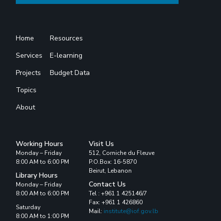
Home
Resources
Services
E-learning
Projects
Budget Data
Topics
About
Working Hours
Visit Us
Monday – Friday
512, Corniche du Fleuve
8:00 AM to 6:00 PM
P.O.Box: 16-5870
Beirut, Lebanon
Library Hours
Contact Us
Monday – Friday
8:00 AM to 6:00 PM
Tel : +961 1 425146/7
Fax: +961 1 426860
Saturday
Mail:
institute@iof.gov.lb
8:00 AM to 1:00 PM