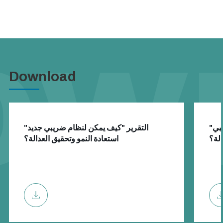
Download
"الملخص التنفيذي "كيف يمكن لنظام ضريبي
"التقرير "كيف يمكن لنظام ضريبي جديد
الة؟
استعادة النمو وتحقيق العدالة؟