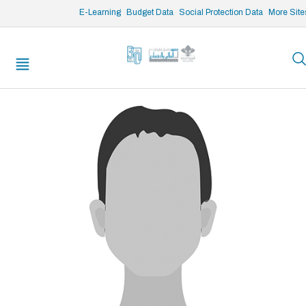
/* opened search */
E-Learning
Budget Data
Social Protection Data
More Site