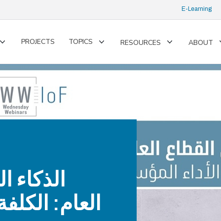
E-Learning
PROJECTS
TOPICS
RESOURCES
ABOUT
Toggle
Toggle
Toggle
submenu
submenu
submenu
الذكاء ا
العام: الكلفة 