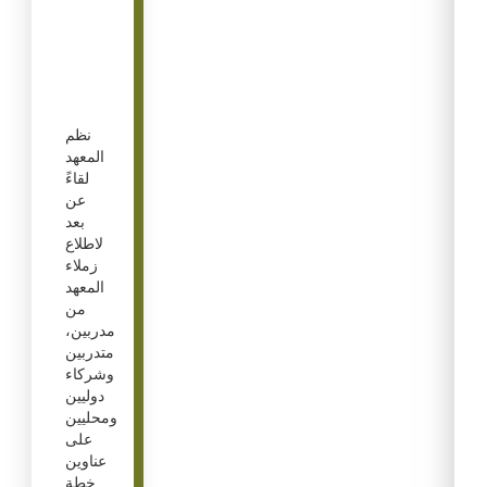
نظم
المعهد
لقاءً
عن
بعد
لاطلاع
زملاء
المعهد
من
مدربين،
متدربين
وشركاء
دوليين
ومحليين
على
عناوين
خطة