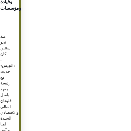
وقيادة
ومؤسسات
منذ
نحو
سنتين
كان
لـ
«الجيش»
حديث
مع
رئيسة
معهد
باسل
فليحان
المالي
والاقتصادي
السيدة
لميا
مبيّض