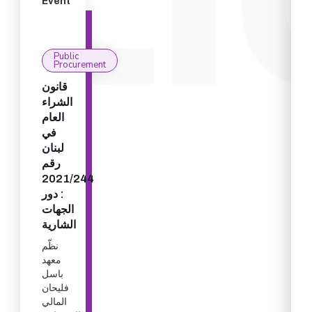
Event
Public
Procurement
قانون
الشراء
العام
في
لبنان
رقم
2021/244
: دور
الجهات
الشارية
نظّم
معهد
باسل
فليحان
المالي