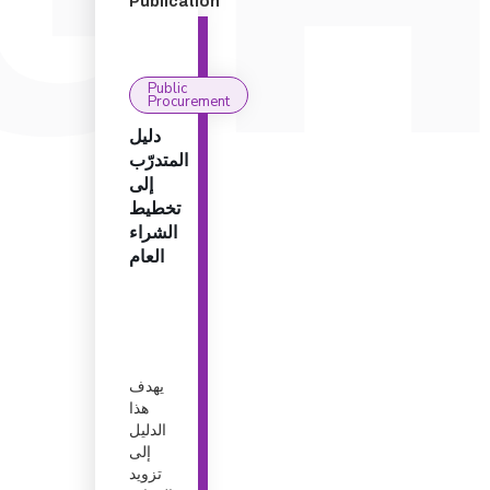
Publication
Public
Procurement
دليل
المتدرّب
إلى
تخطيط
الشراء
العام
يهدف
هذا
الدليل
إلى
تزويد