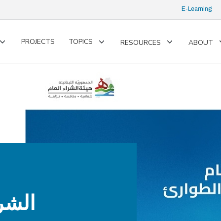
E-Learning
PROJECTS
TOPICS
RESOURCES
ABOUT
Toggle
Toggle
Toggle
submenu
submenu
submenu
الشر