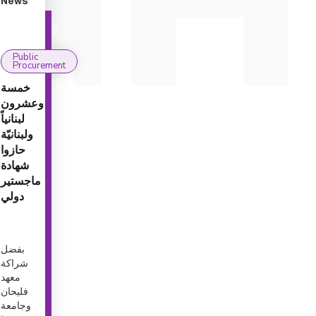
News
Public
Procurement
خمسة
وعشرون
لبنانياً
ولبنانيّة
حازوا
شهادة
ماجستير
دولي
بفضل
شراكة
معهد
فليحان
وجامعة