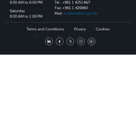
8:00 AM to 6:00 PM
Tel : +961 1 425146/7
Fax: +961 1 426860
Saturday
Mail:
institute@iof.gov.lb
8:00 AM to 1:00 PM
Terms and Conditions
Privacy
Cookies