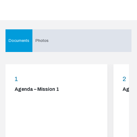
Documents
Photos
1
2
Agenda – Mission 1
Agend