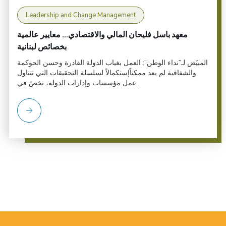
Leadership and Change Management
معهد باسل فليحان المالي والاقتصادي... معايير عالمية
بخصائص لبنانية
المبيّض لـ”نداء الوطن”: العمل بغياب الدولة القادرة وحسن الحوكمة
والشفافية لم يعد ممكناًإستكمالاً لسلسلة التحقيقات التي تتناول
عمل مؤسسات وإدارات الدولة، نخصّ في...