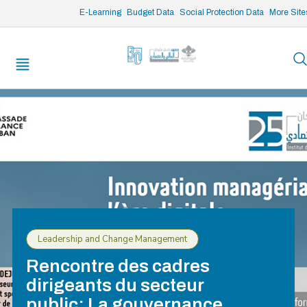
/* opened search */
E-Learning
Budget Data
Social Protection Data
More Site
Leadership and Change Management
Rencontre des cadres
dirigeants du secteur
public: La gouvernance