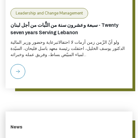
Leadership and Change Management
سبعة وعشرون سنة من الثَّبات من أجل لبنان - Twenty
seven years Serving Lebanon
ولو أنّ الزّمن زمن أزمات لا احتفالاتبرعاية وحضور وزير المالية
الدكتور يوسف الخليل، احتفلت رئيسة معهد باسل فليحان، السيّدة
لمياء المبيّض بساط، وفريق عمله وخبرائه...
News