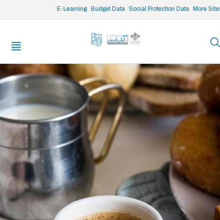
/* opened search */
E-Learning
Budget Data
Social Protection Data
More Site