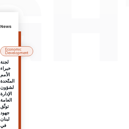
News
Economic
Development
لجنة
خبراء
الأمم
المتّحدة
لشؤون
الإدارة
العامة
توثّق
جهود
لبنان
في