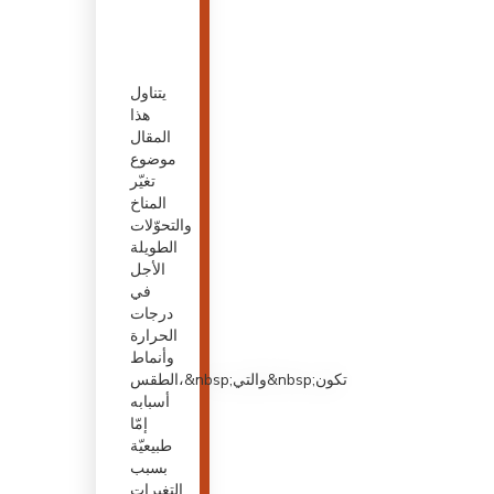
يتناول
هذا
المقال
موضوع
تغيّر
المناخ
والتحوّلات
الطويلة
الأجل
في
درجات
الحرارة
وأنماط
الطقس،&nbsp;والتي&nbsp;تكون
أسبابه
إمّا
طبيعيّة
بسبب
التغيرات