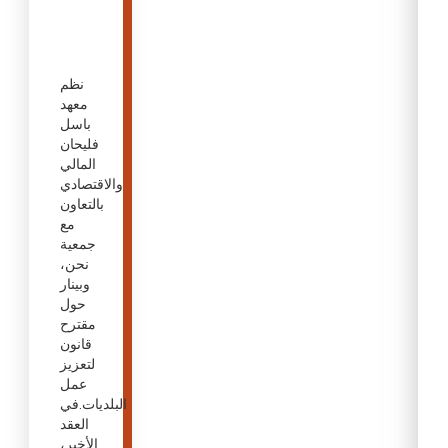
نظم
معهد
باسل
فليحان
المالي
والاقتصادي
بالتعاون
مع
جمعية
نحن،
وبينار
حول
مقترح
قانون
لتعزيز
عمل
البلديات.في
العقد
الأخير،