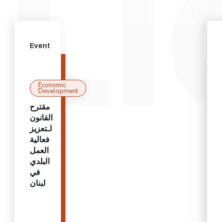
Event
Economic
Development
مقترح
القانون
لـتعزيز
فعالية
العمل
البلدي
في
لبنان