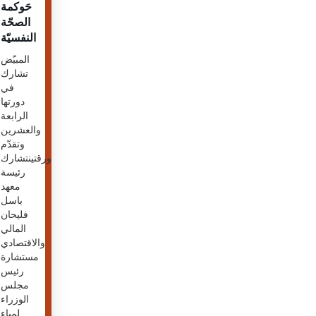
حَوكمة
الصحّة
النفسيّة
المبيّض
تشارك
في
دورتها
الرابعة
والعشرين
وتقدّم
ورقتينتشارك
رئيسة
معهد
باسل
فليحان
المالي
والاقتصادي
مستشارة
رئيس
مجلس
الوزراء
لمياء