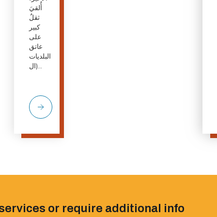
أُلقيَ
ثقلٌ
كبير
على
عاتق
البلديات
(ال...
services or require additional info