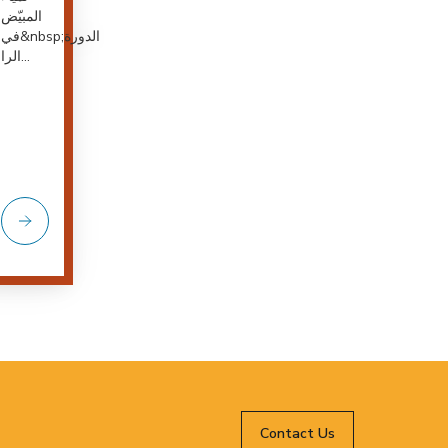
المبيّض
في&nbsp;الدورة
الرا...
Contact Us