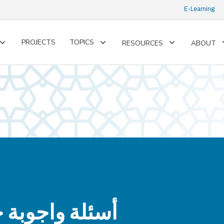
E-Learning
PROJECTS
TOPICS
RESOURCES
ABOUT
Toggle
Toggle
Toggle
submenu
submenu
submenu
أسئلة واجوبة 