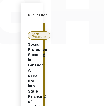
Publication
Social
Protection
Social
Protection
Spending
in
Lebanon:
A
deep
dive
into
State
Financing
of