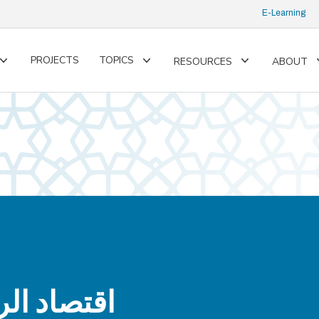
E-Learning
PROJECTS
TOPICS
RESOURCES
ABOUT
Toggle
Toggle
Toggle
submenu
submenu
submenu
اقتصاد الر