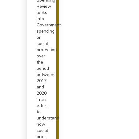
Spending
Review
looks
into
Government
spending
on
social
protection
over
the
period
between
2017
and
2020,
in an
effort
to
understand
how
social
pro...