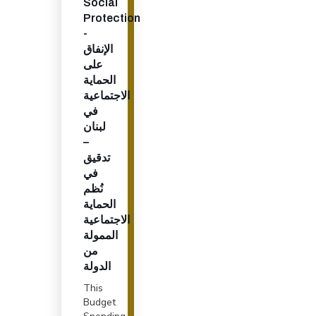
Social
Protection
-
الإنفاق
على
الحماية
الاجتماعية
في
لبنان
–
تدقيق
في
نُظم
الحماية
الاجتماعية
الممولة
من
الدولة
This
Budget