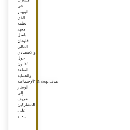
مشارك
في
الوبينار
الذي
نظمه
معهد
باسل
فليحان
المالي
والاقتصادي
حول
"قانون
التقاعد
والحماية
الإجتماعية".&nbsp;هدف
الوبينار
إلى
تعريف
المشاركين
على:
- أه...