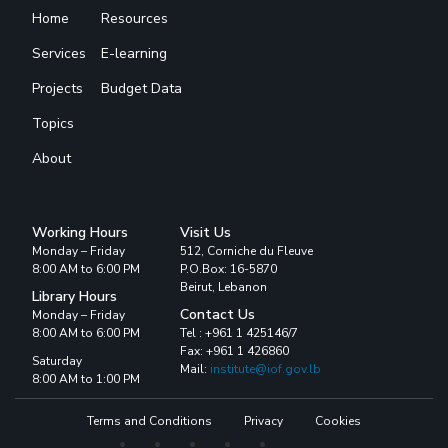
Home
Resources
Services
E-learning
Projects
Budget Data
Topics
About
Working Hours
Visit Us
Monday – Friday
512, Corniche du Fleuve
8:00 AM to 6:00 PM
P.O.Box: 16-5870
Beirut, Lebanon
Library Hours
Contact Us
Monday – Friday
8:00 AM to 6:00 PM
Tel : +961 1 425146/7
Fax: +961 1 426860
Saturday
Mail:
institute@iof.gov.lb
8:00 AM to 1:00 PM
Terms and Conditions
Privacy
Cookies