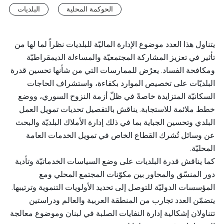
الحوكمة المحلية
البلديات
يتناول هذا العدد موضوع الإدارة الماليّة للبلديات نظراً لما لها من
تأثير في تعزيز المشاركة المجتمعيّة والمساءلة الديمقراطيّة
ومكافحة الفساد. يعرُض للممارسات التي من شأنها تحسين قدرة
البلديّات على تخصيص الموارد بكفاءة، واستشراف الحاجات
السكانيّة المتزايدة خاصةً في ظلّ أزمة النزوح السوري، ووضع
خطط ملائمة للاستجابة. يناقش بالتفصيل تحديات تمويل العمل
البلدي وتحسين الجباية بما في ذلك إدارة الأملاك البلديّة والبحث
عن وسائل تُشرك القطاع الخاص في تمويل الخدمات العامة
المحليّة.
كما يناقش قدرة البلديات على وضع السياسات الخدماتيّة وتأدية
دور المنسّق والمحاور بين مكوّنات المجتمع المحلي ومع
المؤسسات الدوليّة للتوصل إلى تحديد الأولويات التنموية وترتيبها.
يتضمّن العدد تجارب من المنطقة العربية والعالم ودراستين
تتناولان إشكالية إدارة النفايات الصلبة في لبنان وموضوع معالجة