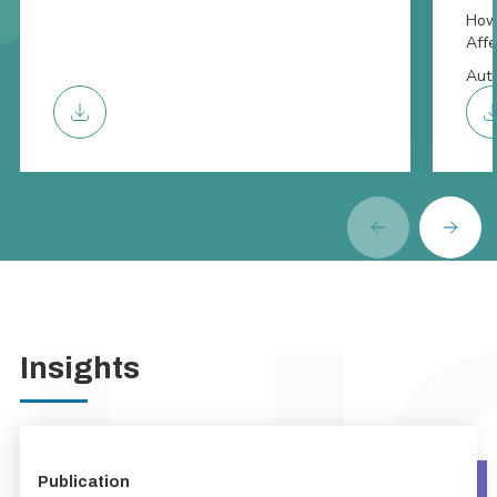
How 
Affe
Auth
Insights
Publication