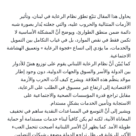
يحاول هذا المقال تتبّع تطوّر نظام الرعاية في لبنان، وتأثير
الأزمات المتتالية والحروب عليه، والتي جعلته يُدار بصورة شبه
دائمة ضمن منطق الطوارئ، ويوضح أنَّ المشكلة الأساسية لا
تكمن فقط في نقص الموارد، بل في غياب التكامل بين التمويل
والخدمات، ما يؤدي إلى اتساع «فجوة الرعاية » وتعميق الهشاشة
الاجتماعية.
كما يٌبيّن أنَّ نظام الرعاية اللبناني يقوم على توزيع هشّ للأدوار
بين الدولة والأسر والسوق والجهات الدولية، دون وجود إطار
موحّد ينظّم هذه العلاقة. ويشرح كيف أدّت الحرب والأزمة
الاقتصادية إلى ارتفاع غير مسبوق في الطلب على الرعاية،
مقابل تراجع قدرة المؤسسات الصحية والاجتماعية على
الاستجابة وتأمين الخدمات بشكلٍ مستدام.
ويشير إلى أنَّ التوسع في المساعدات النقدية ساهم في تخفيف
المعاناة الآنية، لكنه لم يكن كافياً لبناء خدمات مستدامة أو حماية
طويلة الأمد. كما يظهر أنَّ الأسر اللبنانية أصبحت تتحمل العبء
الأكبر للرعاية في ظل تراجع الدولة وضعف شبكات التضامن