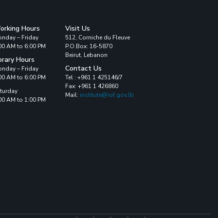
orking Hours
Visit Us
nday – Friday
512, Corniche du Fleuve
00 AM to 6:00 PM
P.O.Box: 16-5870
Beirut, Lebanon
brary Hours
Contact Us
nday – Friday
00 AM to 6:00 PM
Tel : +961 1 425146/7
Fax: +961 1 426860
turday
Mail:
institute@iof.gov.lb
00 AM to 1:00 PM