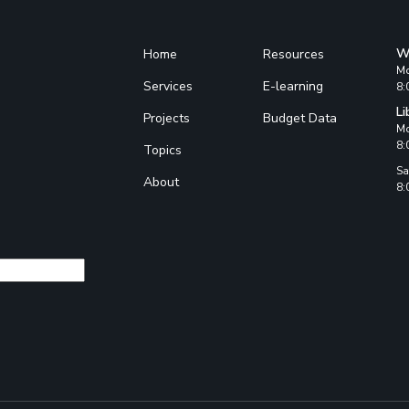
W
Home
Resources
Mo
Services
E-learning
8:
Li
Projects
Budget Data
Mo
8:
Topics
Sa
About
8: