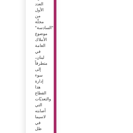
العدد
الأول
من
مجلّة
"السادسة"
موضوع
الأملاك
العامة
في
لبنان،
متطرقاً
إلى
سوء
إدارة
هذا
القطاع
والتعديّات
التي
أصابته
لاسيما
في
ظل