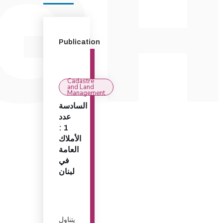
Publication
Cadastre
and Land
Management
السادسة
عدد
1 :
الأملاك
العامة
في
لبنان
يتناول