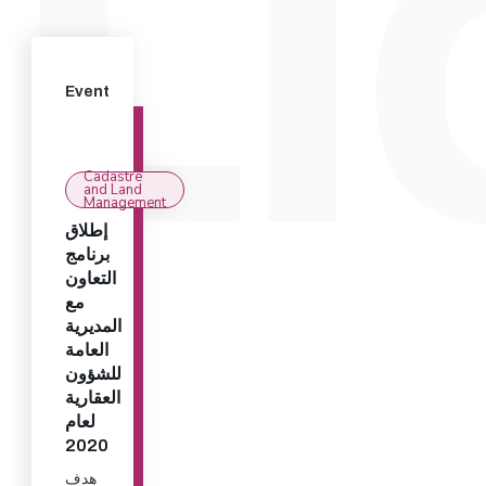
Event
Cadastre
and Land
Management
إطلاق
برنامج
التعاون
مع
المديرية
العامة
للشؤون
العقارية
لعام
2020
هدف