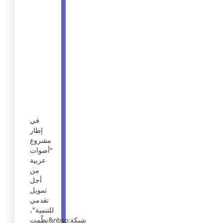
في
إطار
مشروع
"أصوات
عربية
من
أجل
تمويل
تقدمي
للتنمية"،
نظّمت&nbsp;شبكة