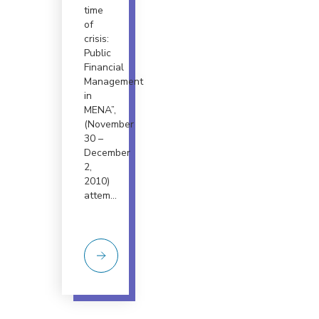
time
of
crisis:
Public
Financial
Management
in
MENA”,
(November
30 –
December
2,
2010)
attem...