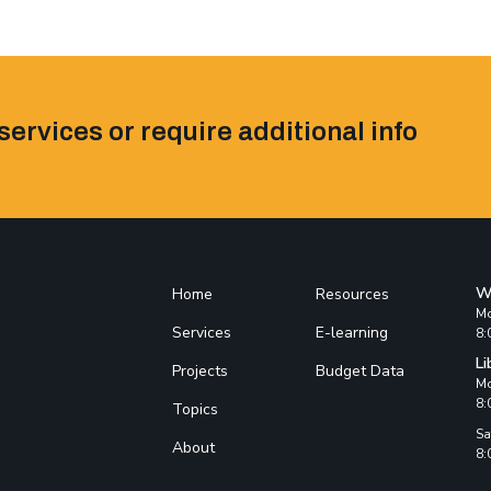
services or require additional info
W
Home
Resources
Mo
Services
E-learning
8:
Li
Projects
Budget Data
Mo
8:
Topics
Sa
About
8: