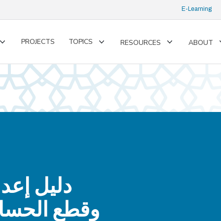
E-Learning
PROJECTS
TOPICS
RESOURCES
ABOUT
Toggle
Toggle
Toggle
submenu
submenu
submenu
دليل إعد
وقطع الحسا