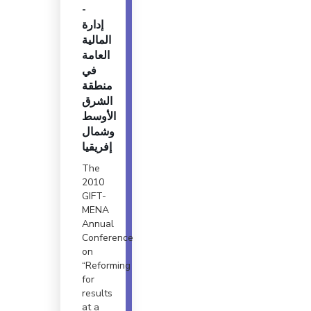
-
إدارة
المالية
العامة
في
منطقة
الشرق
الأوسط
وشمال
إفريقيا
The
2010
GIFT-
MENA
Annual
Conference
on
“Reforming
for
results
at a