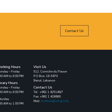
Contact Us
orking Hours
Visit Us
nday – Friday
512, Corniche du Fleuve
00 AM to 6:00 PM
P.O.Box: 16-5870
Beirut, Lebanon
brary Hours
Contact Us
nday – Friday
00 AM to 6:00 PM
Tel : +961 1 425146/7
Fax: +961 1 426860
turday
Mail:
institute@iof.gov.lb
00 AM to 1:00 PM