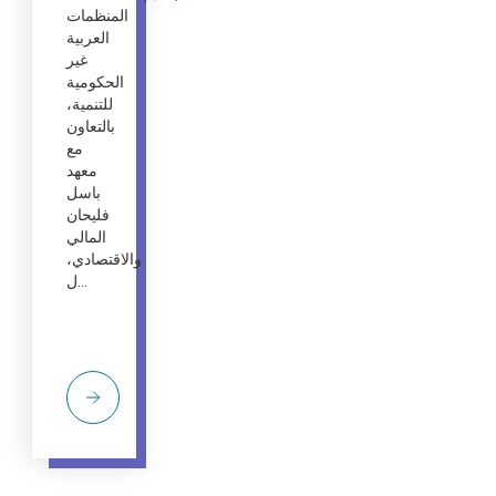
المنظمات
العربية
غير
الحكومية
للتنمية،
بالتعاون
مع
معهد
باسل
فليحان
المالي
والاقتصادي،
ل...