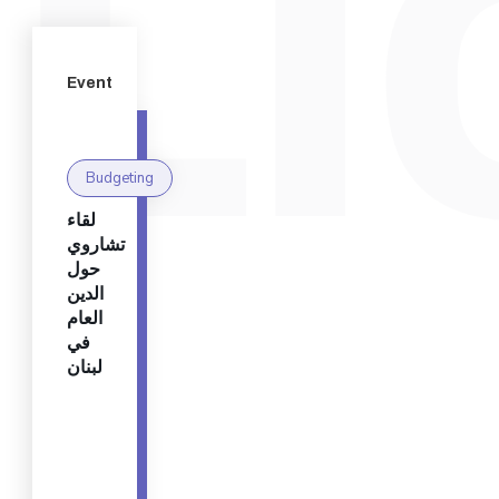
Event
Budgeting
لقاء
تشاروي
حول
الدين
العام
في
لبنان