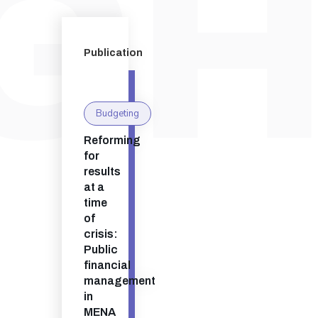
Publication
Budgeting
Reforming
for
results
at a
time
of
crisis:
Public
financial
management
in
MENA