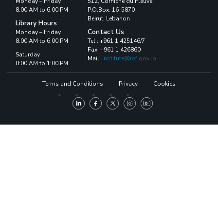
Monday – Friday
512, Corniche du Fleuve
8:00 AM to 6:00 PM
P.O.Box: 16-5870
Beirut, Lebanon
Library Hours
Contact Us
Monday – Friday
8:00 AM to 6:00 PM
Tel : +961 1 425146/7
Fax: +961 1 426860
Saturday
Mail:
institute@iof.gov.lb
8:00 AM to 1:00 PM
Terms and Conditions
Privacy
Cookies