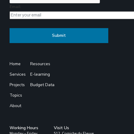
Email
Home
Resources
Services
E-learning
Projects
Budget Data
Topics
About
Working Hours
Visit Us
Monday – Friday
512, Corniche du Fleuve