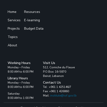
Home
Resources
Services
E-learning
Projects
Budget Data
Topics
About
Working Hours
Visit Us
Monday – Friday
512, Corniche du Fleuve
8:00 AM to 6:00 PM
P.O.Box: 16-5870
Beirut, Lebanon
Library Hours
Contact Us
Monday – Friday
8:00 AM to 6:00 PM
Tel : +961 1 425146/7
Fax: +961 1 426860
Saturday
Mail:
institute@iof.gov.lb
8:00 AM to 1:00 PM