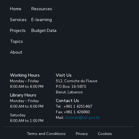
Home
Resources
Services
E-learning
Projects
Budget Data
Topics
About
Working Hours
Visit Us
Monday – Friday
512, Corniche du Fleuve
8:00 AM to 6:00 PM
P.O.Box: 16-5870
Beirut, Lebanon
Library Hours
Contact Us
Monday – Friday
8:00 AM to 6:00 PM
Tel : +961 1 425146/7
Fax: +961 1 426860
Saturday
Mail:
institute@iof.gov.lb
8:00 AM to 1:00 PM
Terms and Conditions
Privacy
Cookies