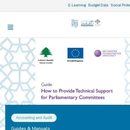
/* opened search */
E-Learning
Budget Data
Social Prot
Accounting and Audit
Guides & Manuals