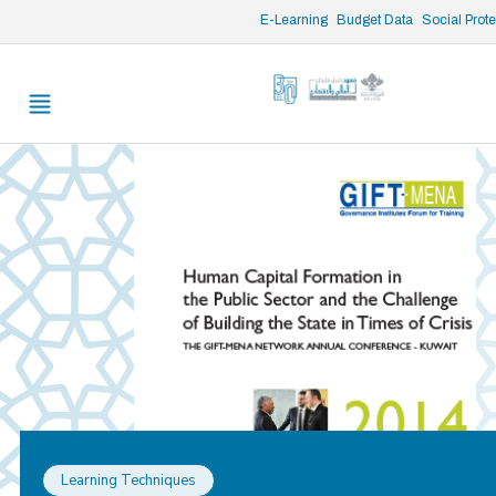
/* opened search */
E-Learning
Budget Data
Social Prot
Learning Techniques