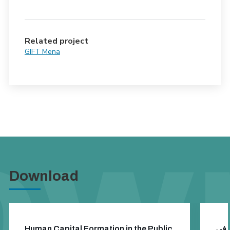
Related project
GIFT Mena
Download
Human Capital Formation in the Public
ء في