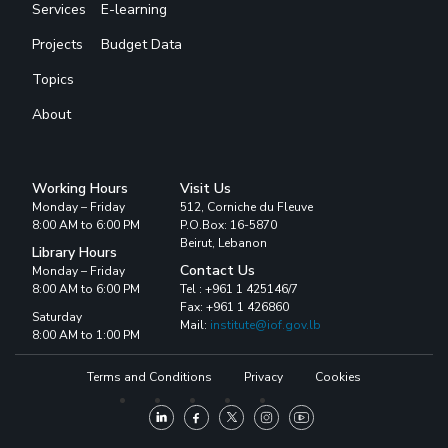
Services
E-learning
Projects
Budget Data
Topics
About
Working Hours
Visit Us
Monday – Friday
512, Corniche du Fleuve
8:00 AM to 6:00 PM
P.O.Box: 16-5870
Beirut, Lebanon
Library Hours
Contact Us
Monday – Friday
8:00 AM to 6:00 PM
Tel : +961 1 425146/7
Fax: +961 1 426860
Saturday
Mail:
institute@iof.gov.lb
8:00 AM to 1:00 PM
Terms and Conditions
Privacy
Cookies