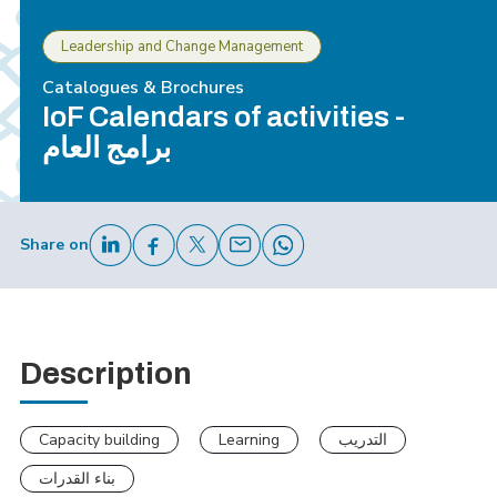
Leadership and Change Management
Catalogues & Brochures
IoF Calendars of activities -
برامج العام
Share on
Description
التدريب
Learning
Capacity building
بناء القدرات