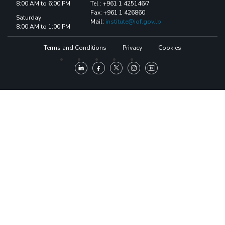
8:00 AM to 6:00 PM
Tel : +961 1 425146/7
Fax: +961 1 426860
Saturday
Mail:
institute@iof.gov.lb
8:00 AM to 1:00 PM
Terms and Conditions
Privacy
Cookies