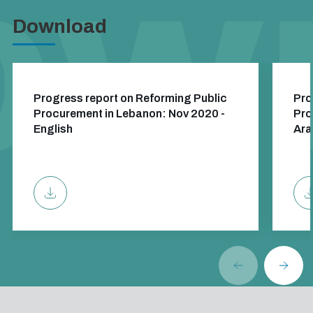
Download
Progress report on Reforming Public
Pro
Procurement in Lebanon: Nov 2020 -
Pro
English
Ara