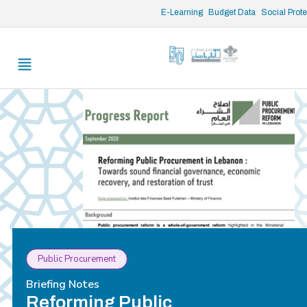
/* opened search */
E-Learning
Budget Data
Social Prot
Public Procurement
Briefing Notes
Reforming Public