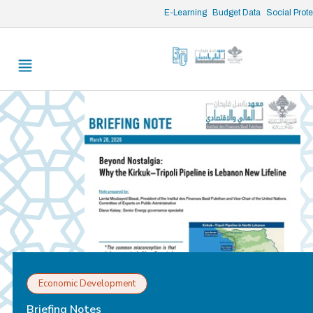
/* opened search */
E-Learning
Budget Data
Social Prot
Economic Development
Briefing Notes