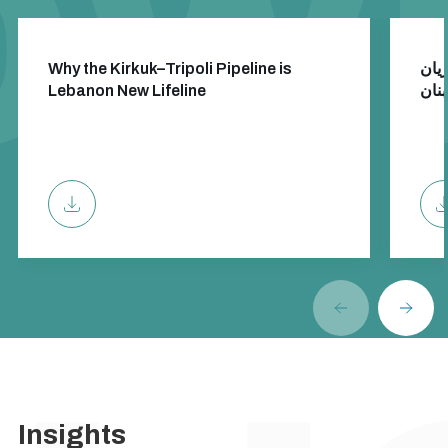
Why the Kirkuk–Tripoli Pipeline is
يان
Lebanon New Lifeline
بنان
Insights