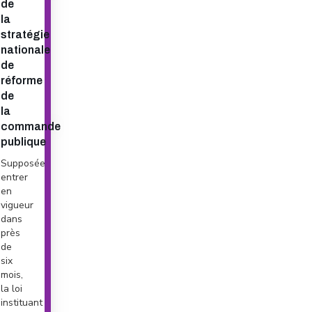
de
la
stratégie
nationale
de
réforme
de
la
commande
publique
Supposée
entrer
en
vigueur
dans
près
de
six
mois,
la loi
instituant