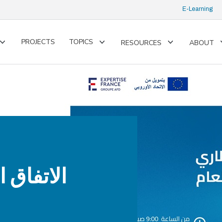
E-Learning
PROJECTS
TOPICS
RESOURCES
ABOUT
Toggle
Toggle
Toggle
submenu
submenu
submenu
الاتفاق 