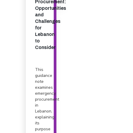
Procurement:
Opportunities
and
Challenges
for
Lebanon
to
Consider
This
guidance
note
examines
emergency
procurement
in
Lebanon,
explaining
its
purpose