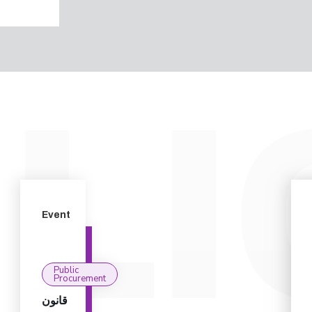
Event
Public
Procurement
قانون