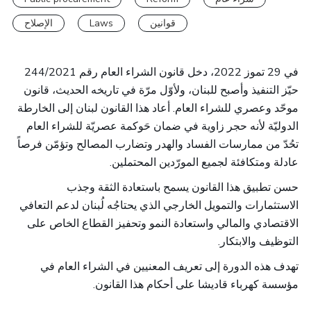
الإصلاح
Laws
قوانين
في 29 تموز 2022، دخل قانون الشراء العام رقم 244/2021
حيّز التنفيذ وأصبح للبنان، ولأوّل مرّة في تاريخه الحديث، قانون
موحّد وعصري للشراء العام. أعاد هذا القانون لبنان إلى الخارطة
الدوليّة لأنه حجر زاوية في ضمان حَوكمة عصريّة للشراء العام
تحُدّ من ممارسات الفساد والهدر وتضارب المصالح وتؤمّن فرصاً
عادلة ومتكافئة لجميع المورّدين المحتملين.
حسن تطبيق هذا القانون يسمح باستعادة الثقة وجذب
الاستثمارات والتمويل الخارجي الذي يحتاجُه لُبنان لدعم التعافي
الاقتصادي والمالي واستعادة النمو وتحفيز القطاع الخاص على
التوظيف والابتكار.
تهدف هذه الدورة إلى تعريف المعنيين في الشراء العام في
مؤسسة كهرباء قاديشا على أحكام هذا القانون.