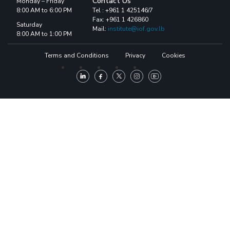
Contact Us
Monday – Friday
8:00 AM to 6:00 PM
Tel : +961 1 425146/7
Fax: +961 1 426860
Saturday
Mail:
institute@iof.gov.lb
8:00 AM to 1:00 PM
Terms and Conditions
Privacy
Cookies