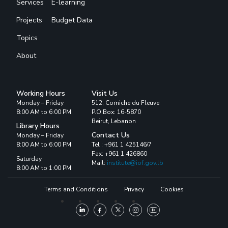
Services
E-learning
Projects
Budget Data
Topics
About
Working Hours
Visit Us
Monday – Friday
512, Corniche du Fleuve
8:00 AM to 6:00 PM
P.O.Box: 16-5870
Beirut, Lebanon
Library Hours
Contact Us
Monday – Friday
8:00 AM to 6:00 PM
Tel : +961 1 425146/7
Fax: +961 1 426860
Saturday
Mail:
institute@iof.gov.lb
8:00 AM to 1:00 PM
Terms and Conditions
Privacy
Cookies