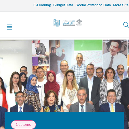
/* opened search */
E-Learning
Budget Data
Social Protection Data
More Site
Customs