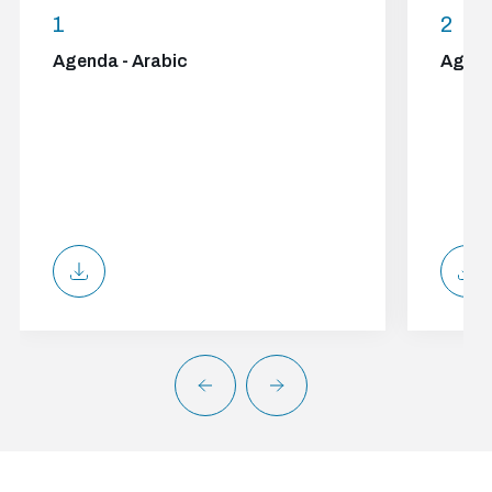
1
2
Agenda - Arabic
Agend