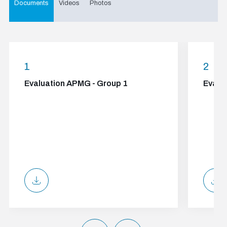
Documents
Videos
Photos
1
2
Evaluation APMG - Group 1
Evalu