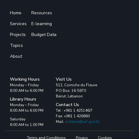
Home
Resources
Services
E-learning
Projects
Budget Data
Topics
About
Working Hours
Visit Us
Monday – Friday
512, Corniche du Fleuve
8:00 AM to 6:00 PM
P.O.Box: 16-5870
Beirut, Lebanon
Library Hours
Contact Us
Monday – Friday
8:00 AM to 6:00 PM
Tel : +961 1 425146/7
Fax: +961 1 426860
Saturday
Mail:
institute@iof.gov.lb
8:00 AM to 1:00 PM
Terms and Conditions
Privacy
Cookies