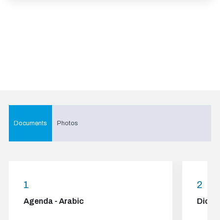
Documents
Photos
1
2
Agenda - Arabic
Dictat