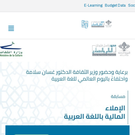
/* opened search */
E-Learning
Budget Data
Soci