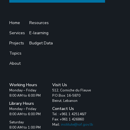
Home
Resources
Services
E-learning
Projects
Budget Data
Topics
About
Working Hours
Visit Us
Monday – Friday
512, Corniche du Fleuve
8:00 AM to 6:00 PM
P.O.Box: 16-5870
Beirut, Lebanon
Library Hours
Contact Us
Monday – Friday
8:00 AM to 6:00 PM
Tel : +961 1 425146/7
Fax: +961 1 426860
Saturday
Mail:
institute@iof.gov.lb
8:00 AM to 1:00 PM