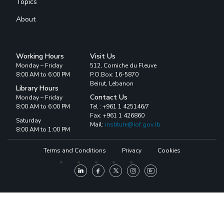
Topics
About
Working Hours
Visit Us
Monday – Friday
512, Corniche du Fleuve
8:00 AM to 6:00 PM
P.O.Box: 16-5870
Beirut, Lebanon
Library Hours
Contact Us
Monday – Friday
8:00 AM to 6:00 PM
Tel : +961 1 425146/7
Fax: +961 1 426860
Saturday
Mail:
institute@iof.gov.lb
8:00 AM to 1:00 PM
Terms and Conditions
Privacy
Cookies