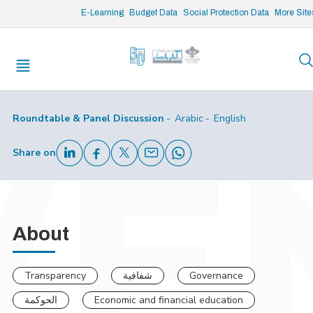
تعلمنا وكيف نعمل سوياً؟
/* opened search */
E-Learning
Budget Data
Social Protection Data
More Site
Feb 10, 2026
-
Feb 10, 2026
10:00 am - 11:30 am
Institut des Finances Basil Fuleihan
Roundtable & Panel Discussion
Arabic
English
Share on
About
Transparency
شفافية
Governance
الحوكمة
Economic and financial education