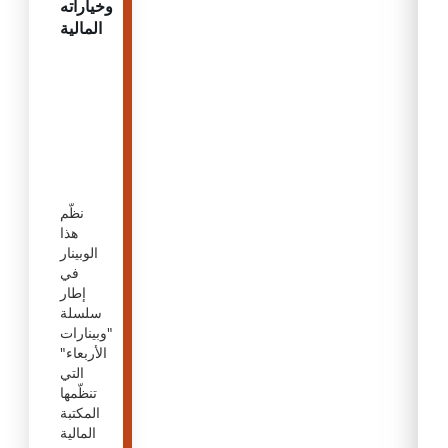
وخياراته
المالية
نظّم
هذا
الوبينار
في
إطار
سلسلة
"وبينارات
الأربعاء"
التي
تنظّمها
المكتبة
المالية