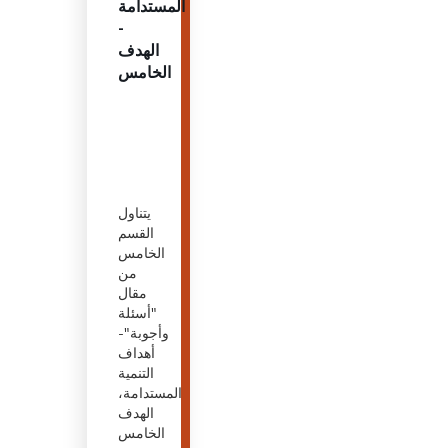
المستدامة
-
الهدف
الخامس
يتناول
القسم
الخامس
من
مقال
"أسئلة
وأجوبة"-
أهداف
التنمية
المستدامة،
الهدف
الخامس