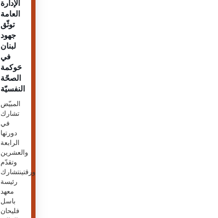
الإدارة
العامة
توثّق
جهود
لبنان
في
حَوكمة
الصحّة
النفسيّة
المبيّض
تشارك
في
دورتها
الرابعة
والعشرين
وتقدّم
ورقتينتشارك
رئيسة
معهد
باسل
فليحان