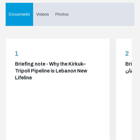
Documents
Videos
Photos
1
2
يُشكلّ خط كركوك–
Briefing note - Why the Kirkuk–
للبنان
Tripoli Pipeline is Lebanon New
Lifeline