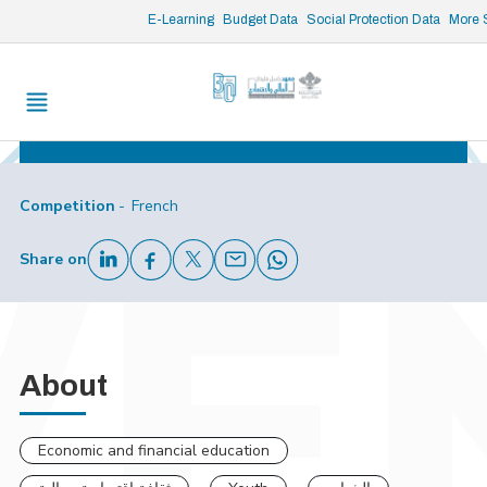
/* opened search */
E-Learning
Budget Data
Social Protection Data
More 
Mar 17, 2026
-
Mar 17, 2026
9:00 am - 12:00 pm
Institut des Finances Basil Fuleihan
Registration Deadline
Mar 17, 2026
Competition
French
Share on
About
Economic and financial education