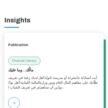
Insights
Publication
Financial Literacy
مالُك... وما عليك
أنت أستاذ/ة جامعي/ة أو مدرسة ثانويّة؟هل لديك رغبة في تعريف
طلّابك على مفاهيم المال العام ودور وزارةالمالية اللبنانية؟هل تودّ/
تودّين أن تساهم/ي في تعريف الشباب ا...