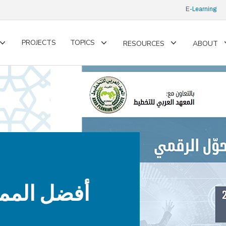
E-Learning
PROJECTS
TOPICS
RESOURCES
ABOUT
Toggle
Toggle
Toggle
submenu
submenu
submenu
أفضل المما