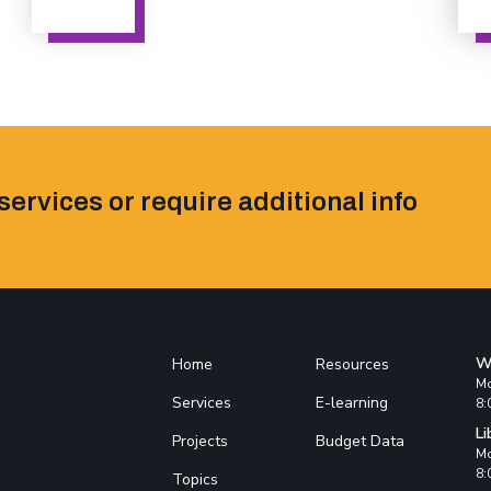
services or require additional info
W
Home
Resources
Mo
Services
E-learning
8:
Li
Projects
Budget Data
Mo
8:
Topics