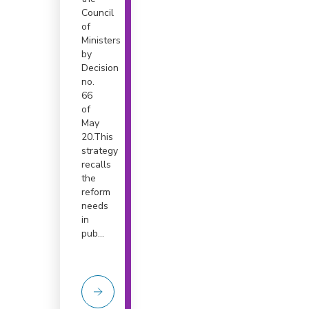
Council
of
Ministers
by
Decision
no.
66
of
May
20.This
strategy
recalls
the
reform
needs
in
pub...