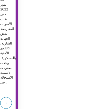
تموز
2022
حتى
علت
الأصوات
المعارضة.
بعض
الجهات
الشارية،
كالقوى
الأمنية
والعسكرية،
وجدت
صعوبات
لامست
الاستحالة
في...