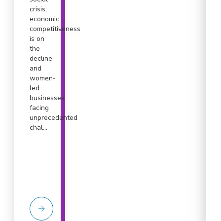
crisis,
economic
competitiveness
is on
the
decline
and
women-
led
businesses
facing
unprecedented
chal...