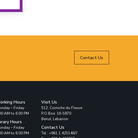
Contact Us
orking Hours
Visit Us
nday – Friday
512, Corniche du Fleuve
00 AM to 6:00 PM
P.O.Box: 16-5870
Beirut, Lebanon
brary Hours
Contact Us
nday – Friday
00 AM to 6:00 PM
Tel : +961 1 425146/7