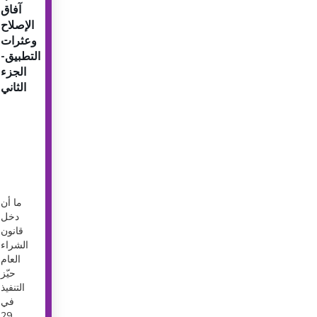
آفاق
الإصلاح
وعثرات
التطبيق-
الجزء
الثاني
ما أن
دخل
قانون
الشراء
العام
حيّز
التنفيذ
في
29