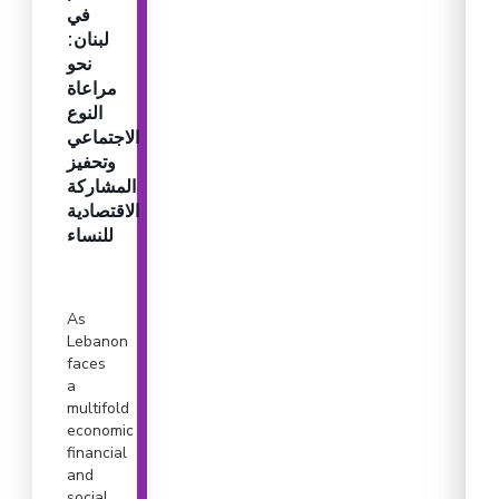
في
لبنان:
نحو
مراعاة
النوع
الاجتماعي
وتحفيز
المشاركة
الاقتصادية
للنساء
As
Lebanon
faces
a
multifold
economic
financial
and
social