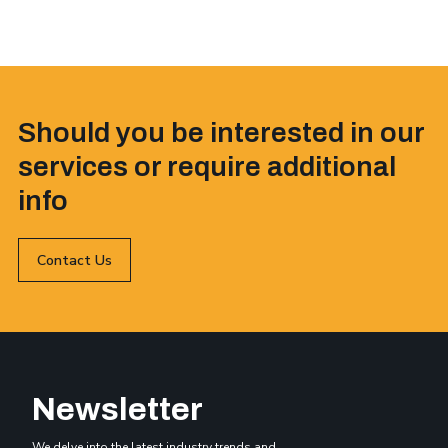
Should you be interested in our
services or require additional
info
Contact Us
Newsletter
We delve into the latest industry trends and