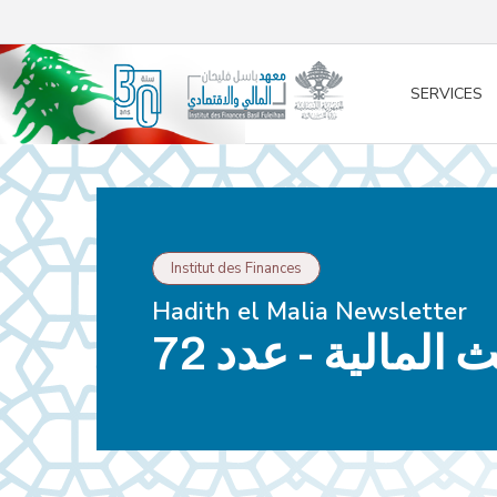
/* opened search */
SERVICES
Institut des Finances
Hadith el Malia Newsletter
المالية - عدد 72