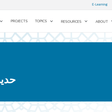
E-Learning
PROJECTS
TOPICS
RESOURCES
ABOUT
Toggle
Toggle
Toggle
submenu
submenu
submenu
حديث 