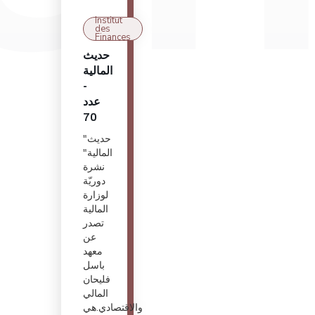
Institut
des
Finances
حديث
المالية
-
عدد
70
"حديث
المالية"
نشرة
دوريّة
لوزارة
المالية
تصدر
عن
معهد
باسل
فليحان
المالي
والاقتصادي.هي