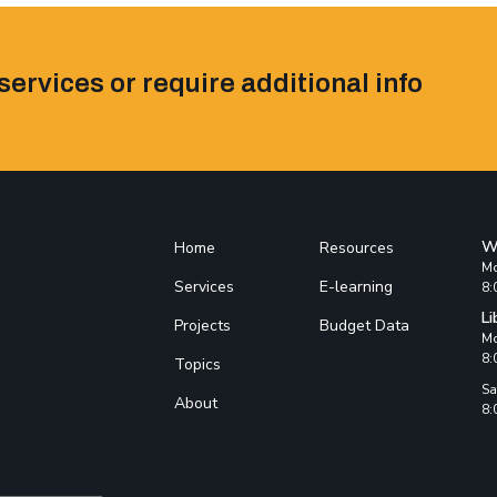
services or require additional info
W
Home
Resources
Mo
Services
E-learning
8:
Li
Projects
Budget Data
Mo
8:
Topics
Sa
About
8: