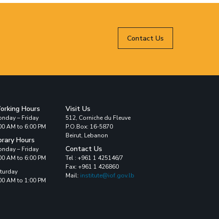
Contact Us
orking Hours
Visit Us
nday – Friday
512, Corniche du Fleuve
00 AM to 6:00 PM
P.O.Box: 16-5870
Beirut, Lebanon
brary Hours
Contact Us
nday – Friday
00 AM to 6:00 PM
Tel : +961 1 425146/7
Fax: +961 1 426860
turday
Mail:
institute@iof.gov.lb
00 AM to 1:00 PM