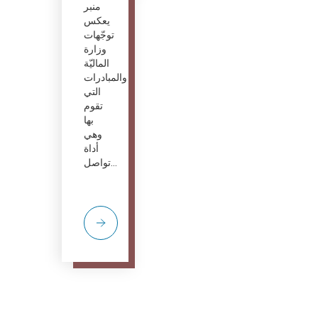
منبر
يعكس
توجّهات
وزارة
الماليّة
والمبادرات
التي
تقوم
بها
وهي
أداة
تواصل...