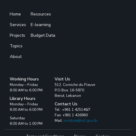
Home
Resources
Services
E-learning
Projects
Budget Data
Topics
About
Working Hours
Visit Us
Monday – Friday
512, Corniche du Fleuve
8:00 AM to 6:00 PM
P.O.Box: 16-5870
Beirut, Lebanon
Library Hours
Contact Us
Monday – Friday
8:00 AM to 6:00 PM
Tel : +961 1 425146/7
Fax: +961 1 426860
Saturday
Mail:
institute@iof.gov.lb
8:00 AM to 1:00 PM