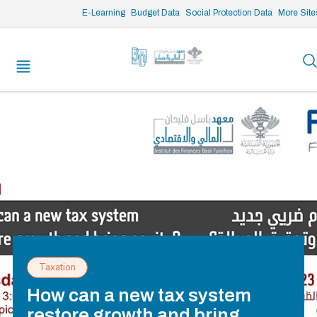
/* opened search */
E-Learning
Budget Data
Social Protection Data
More Site
Taxation
How can a new tax system
restore growth and bring