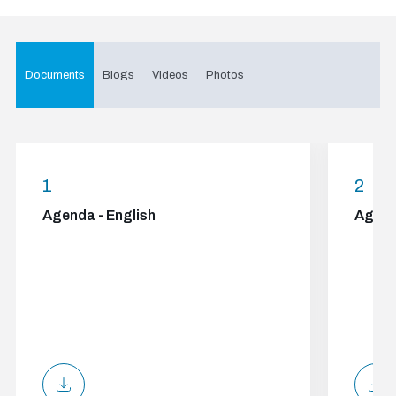
Documents
Blogs
Videos
Photos
1
2
Agenda - English
Agend