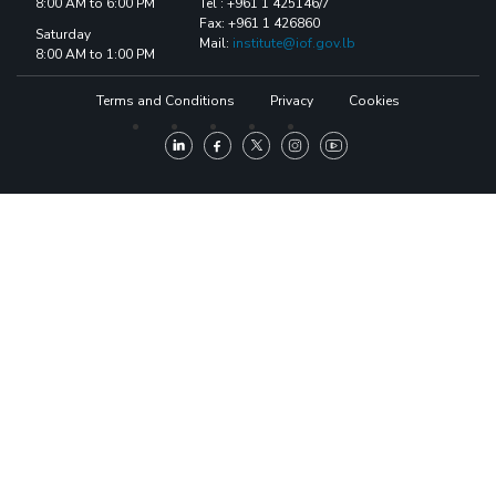
8:00 AM to 6:00 PM
Tel : +961 1 425146/7
Fax: +961 1 426860
Saturday
Mail:
institute@iof.gov.lb
8:00 AM to 1:00 PM
Terms and Conditions
Privacy
Cookies