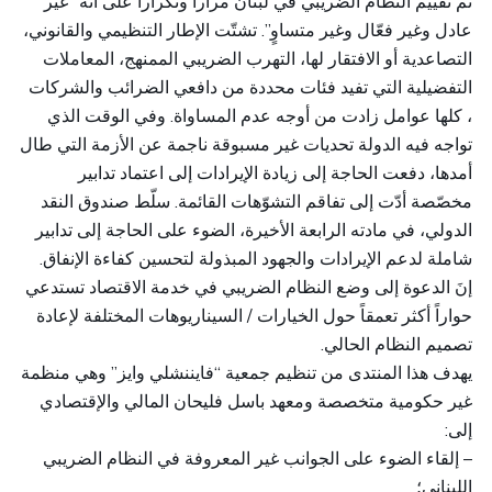
تم تقييم النظام الضريبي في لبنان مراراً وتكراراً على أنه “غير
عادل وغير فعّال وغير متساوٍ”. تشتّت الإطار التنظيمي والقانوني،
التصاعدية أو الافتقار لها، التهرب الضريبي الممنهج، المعاملات
التفضيلية التي تفيد فئات محددة من دافعي الضرائب والشركات
، كلها عوامل زادت من أوجه عدم المساواة. وفي الوقت الذي
تواجه فيه الدولة تحديات غير مسبوقة ناجمة عن الأزمة التي طال
أمدها، دفعت الحاجة إلى زيادة الإيرادات إلى اعتماد تدابير
مخصّصة أدّت إلى تفاقم التشوّهات القائمة. سلّط صندوق النقد
الدولي، في مادته الرابعة الأخيرة، الضوء على الحاجة إلى تدابير
شاملة لدعم الإيرادات والجهود المبذولة لتحسين كفاءة الإنفاق.
إنَ الدعوة إلى وضع النظام الضريبي في خدمة الاقتصاد تستدعي
حواراً أكثر تعمقاً حول الخيارات / السيناريوهات المختلفة لإعادة
تصميم النظام الحالي.
يهدف هذا المنتدى من تنظيم جمعية “فايننشلي وايز” وهي منظمة
غير حكومية متخصصة ومعهد باسل فليحان المالي والإقتصادي
إلى:
– إلقاء الضوء على الجوانب غير المعروفة في النظام الضريبي
اللبناني؛