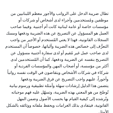
تطال ضريبة الدخل على الرواتب والأجور معظم اللبنانيين من
موظفين ومُستخدمين وأجراء لدى أشخاص أو شركات أو
مؤسسات خاصة أو عامة لبنانية كانت أم أجنبية. وفيما صاحب
العمل هو المسؤول عن التصريح عن هذه الضريبة ودفعها ومسك
السجلات القانونية، فهذا لا يغني المُستخدم أو الأجير من واجب
التعرُّف إلى خصائص هذه الضريبة وآلياتها، خصوصاً أن المستخدم
لدى صاحب عمل غير مُقيم أو لدى سفارة أجنبية مسؤول عن
التصريح بنفسه عن الضريبة ودفعها، كما أن المُستخدمين لدى
أكثر من مؤسسة، أو أصحاب المهن والمؤسسات الفردية أو
شركاء في شركات الأشخاص ويتقاضون في الوقت نفسه رواتباً
وأجوراً، عليهم واجب التصريح عن فرق الضريبة ودفعها.
يتضمن هذا الدليل إرشادات سهلة وأمثلة تطبيقية ورسوم بيانية
تُوضّح من هو المعني بهذه الضريبة، وتسهّل عليه فهم موجباته
وتُرشده إلى كيفية القيام بها بحسب الأصول وضمن المهل
القانونية، فيتفادى بذلك الغرامات ويحفظ ملفاته ووثائقه بالشكل
الأمثل.