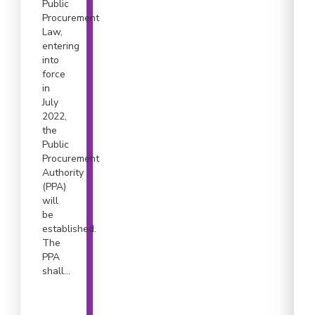
Public
Procurement
Law,
entering
into
force
in
July
2022,
the
Public
Procurement
Authority
(PPA)
will
be
established.
The
PPA
shall...