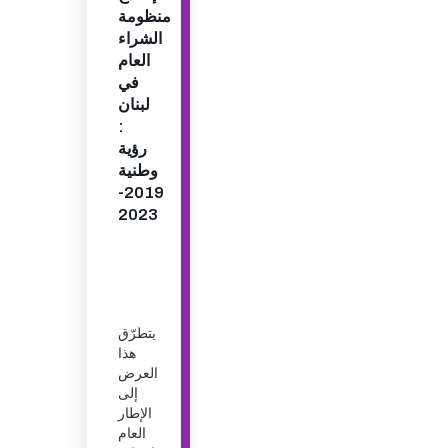
منظومة
الشراء
العام
في
لبنان
:
رؤية
وطنية
2019-
2023
يتطرّق
هذا
العرض
إلى
الإطار
العام