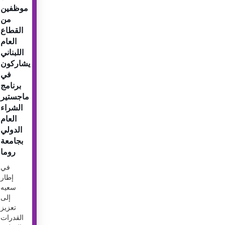
موظفين
من
القطاع
العام
اللبناني
يشاركون
في
برنامج
ماجستير
الشراء
العام
الدولي
بجامعة
روما
في
إطار
سعيه
إلى
تعزيز
القدرات