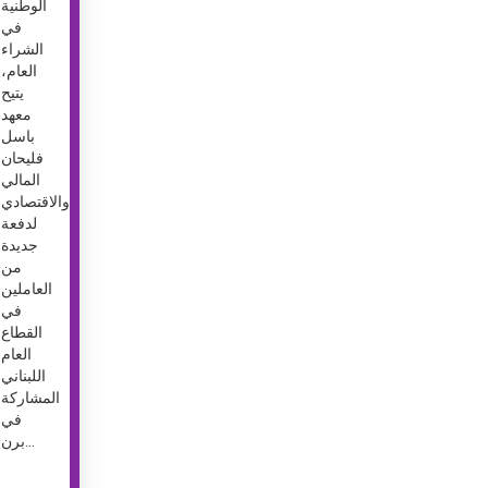
الوطنية
في
الشراء
العام،
يتيح
معهد
باسل
فليحان
المالي
والاقتصادي
لدفعة
جديدة
من
العاملين
في
القطاع
العام
اللبناني
المشاركة
في
برن...