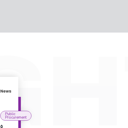
News
Public
Procurement
٥