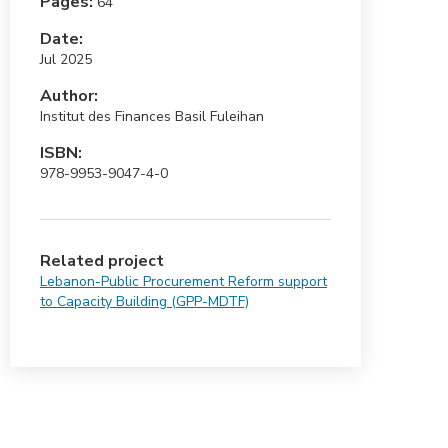
Pages:
64
Date:
Jul 2025
Author:
Institut des Finances Basil Fuleihan
ISBN:
978-9953-9047-4-0
Related project
Lebanon-Public Procurement Reform support
to Capacity Building (GPP-MDTF)