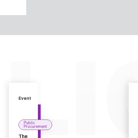
Event
Public
Procurement
The