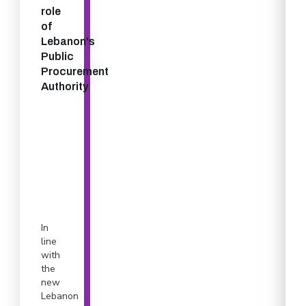
role
of
Lebanon's
Public
Procurement
Authority
In
line
with
the
new
Lebanon