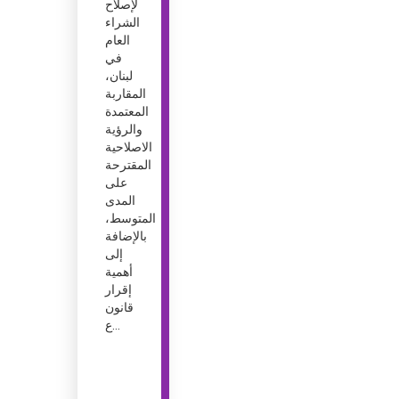
لإصلاح
الشراء
العام
في
لبنان،
المقاربة
المعتمدة
والرؤية
الاصلاحية
المقترحة
على
المدى
المتوسط،
بالإضافة
إلى
أهمية
إقرار
قانون
ع...