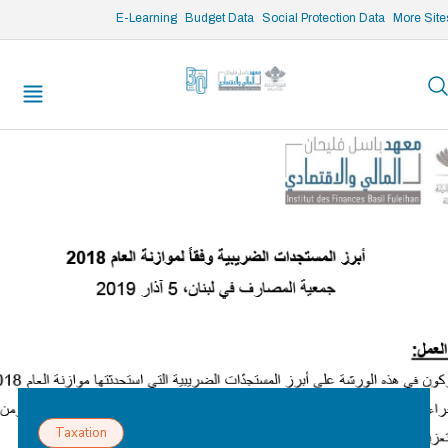
/* opened search */
E-Learning
Budget Data
Social Protection Data
More Site
Taxation