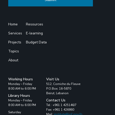
Home
Resources
Services
E-learning
Projects
Budget Data
Topics
About
Working Hours
Visit Us
Monday – Friday
512, Corniche du Fleuve
8:00 AM to 6:00 PM
P.O.Box: 16-5870
Beirut, Lebanon
Library Hours
Contact Us
Monday – Friday
8:00 AM to 6:00 PM
Tel : +961 1 425146/7
Fax: +961 1 426860
Saturday
Mail:
institute@iof.gov.lb