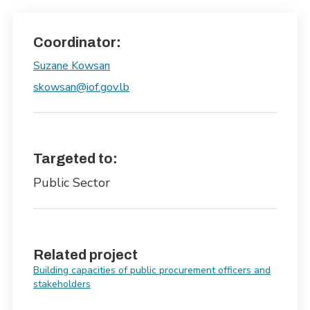
Coordinator:
Suzane Kowsan
skowsan@iof.gov.lb
Targeted to:
Public Sector
Related project
Building capacities of public procurement officers and
stakeholders