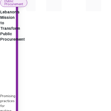
Public
Procurement
Lebanon’s
Mission
to
Transform
Public
Procurement
Promising
practices
for
making