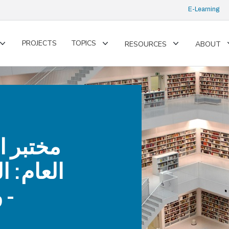
E-Learning
PROJECTS
TOPICS
RESOURCES
ABOUT
Toggle
Toggle
Toggle
submenu
submenu
submenu
مختبر ا
العام: ا
-