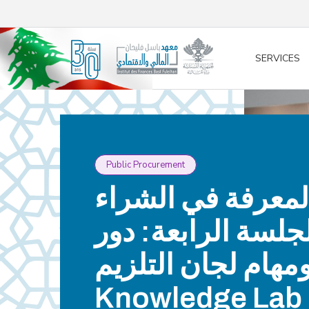
/* opened search */
SERVICES
Public Procurement
لمعرفة في الشراء
لجلسة الرابعة: دور
ومهام لجان التلزيم 
Knowledge Lab