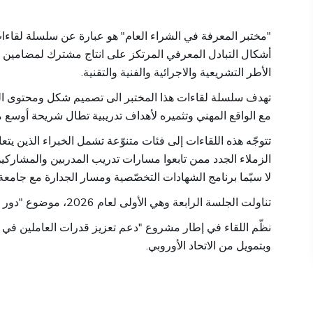
مختبر المعرفة في الشراء العام" هو عبارة عن سلسلة لقاءا
أشكال التبادل المعرفي المرتكز على انتاج مشترك لمضامين ت
الأطر التشريعية والاجرائية والفنية والتقنية.
تهدف سلسلة لقاءات هذا المختبر الى تصميم شكل ومحتوى المض
مع الواقع المهني وتثميره لأهداف تدريبية تطال شريحة أوسع.
تتوجّه هذه اللقاءات إلى فئات متنوّعة تشمل الخبراء الذين يت
الزملاء الجدد ممن تابعوا مسارات تدريب المدربين والمشاركين ا
لا سيّما برنامج الشهادات التخصّصية ومسار الجدارة مع جامع TOR VERGATA.
تناولت الجلسة الرابعة وهي الأولى لعام 2026، موضوع "دور ومهام لجان التلزيم".
نظّم اللقاء في إطار مشروع "دعم تعزيز قدرات العاملين في ا
وبتمويل من الاتحاد الأوروبي.