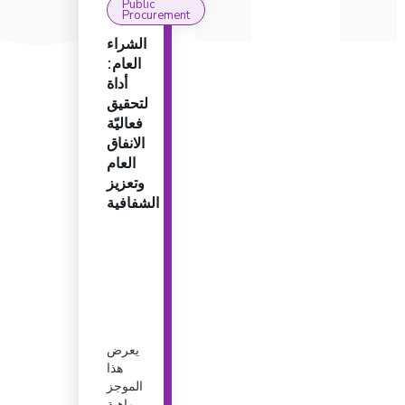
Public
Procurement
الشراء
العام:
أداة
لتحقيق
فعاليّة
الانفاق
العام
وتعزيز
الشفافية
يعرض
هذا
الموجز
ماهية