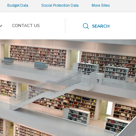
Budget Data
Social Protection Data
More Sites
CONTACT US
SEARCH
Toggle
submenu