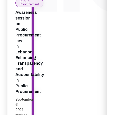
Public
Procurement
Awareness
session
on
Public
Procurement
law
in
Lebanon:
Enhancing
Transparency
and
Accountability
in
Public
Procurement
September
6,
2021
marked